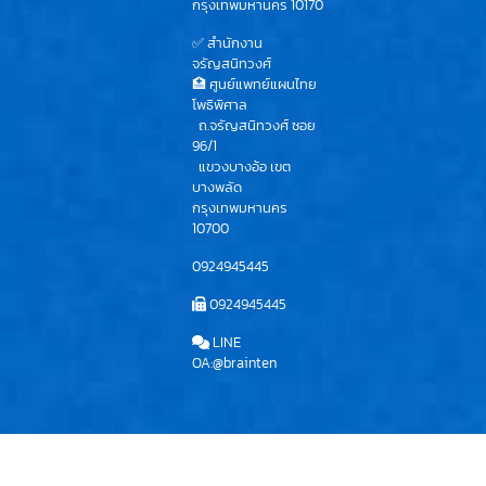
กรุงเทพมหานคร 10170
✅ สำนักงาน
จรัญสนิทวงศ์
🏥 ศูนย์แพทย์แผนไทย
โพธิพิศาล
ถ.จรัญสนิทวงศ์ ซอย
96/1
แขวงบางอ้อ เขต
บางพลัด
กรุงเทพมหานคร
10700
0924945445
0924945445
LINE
OA:@brainten