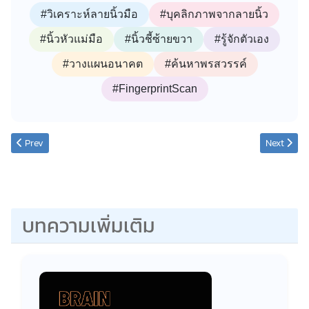
#วิเคราะห์ลายนิ้วมือ
#บุคลิกภาพจากลายนิ้ว
#นิ้วหัวแม่มือ
#นิ้วชี้ซ้ายขวา
#รู้จักตัวเอง
#วางแผนอนาคต
#ค้นหาพรสวรรค์
#FingerprintScan
Previous article: ทดสอบบทความ (2)
Next articl
Prev
Next
บทความเพิ่มเติม