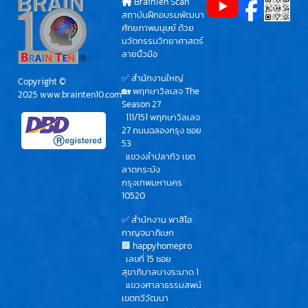
BrainTen Scan
สถาบันฝึกอบรมพัฒนา
ศักยภาพมนุษย์ ด้วย
นวัตกรรมวิทยาศาสตร์
ลายนิ้วมือ
✅ สำนักงานใหญ่
Copyright ©
🏡 พฤกษาวิลเลจ The
2025
www.brainten10.com
Season 27
111/151 พฤกษาวิลเลจ
27 ถนนฉลองกรุง ซอย
53
แขวงลำปลาทิว เขต
ลาดกระบัง
กรุงเทพมหานคร
10520
✅ สำนักงาน พาสิโอ
กาญจนาภิเษก
🏢 happyhomepro
เลขที่ 15 ซอย
สุขาภิบาลบางระมาด 1
แขวงศาลาธรรมสพน์
เขตทวีวัฒนา