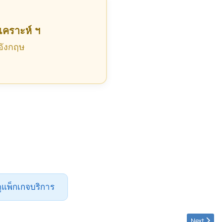
เคราะห์ ฯ
อังกฤษ
ูแพ็กเกจบริการ
Next artic
Next