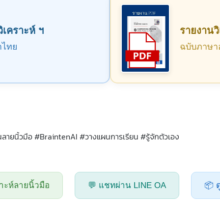
ิเคราะห์ ฯ
รายงานวิ
าไทย
ฉบับภาษา
ยนิ้วมือ #BraintenAI #วางแผนการเรียน #รู้จักตัวเอง
าะห์ลายนิ้วมือ
💬 แชทผ่าน LINE OA
📦 ด