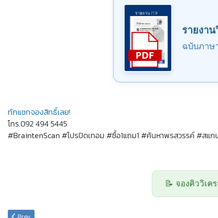
รายงานว
ฉบับภาษ
ทักแชทจองสิทธิ์เลย!
โทร.092 494 5445
#BraintenScan #โปรปิดเทอม #ซื้อ1แถม1 #ค้นหาพรสวรรค์ #สแกนลา
📝 จองคิววิเคร
Previous article: โปรโมชั่นวันเด็ก2569
Prev