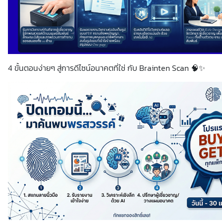
4 ขั้นตอนง่ายๆ สู่การดีไซน์อนาคตที่ใช่ กับ Brainten Scan 🧠✨