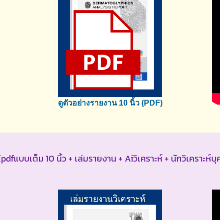
ดูตัวอย่างรายงาน 10 นิ้ว (PDF)
pdfแบบเต็ม 10 นิ้ว + เล่มรายงาน + Aiวิเคราะห์ + นักวิเคราะห์