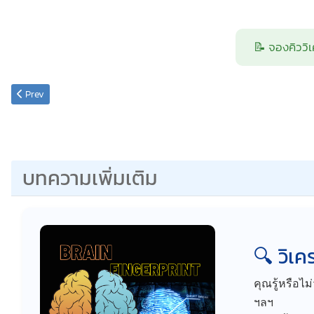
📝 จองคิววิเ
Previous article: ผลวิเคราะห์สแกนลายนิ้วมือรู้ได้ถึง IQ EQ AQ CQ
Prev
บทความเพิ่มเติม
🔍 วิเ
คุณรู้หรือไม
ฯลฯ