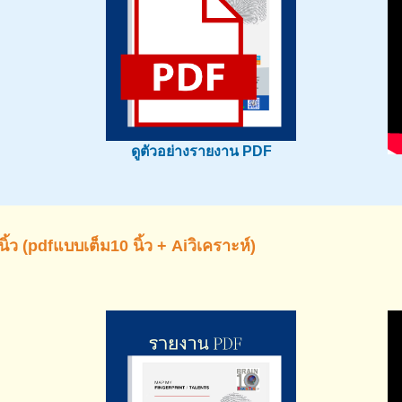
ดูตัวอย่างรายงาน PDF
ว (pdfแบบเต็ม10 นิ้ว + Aiวิเคราะห์)