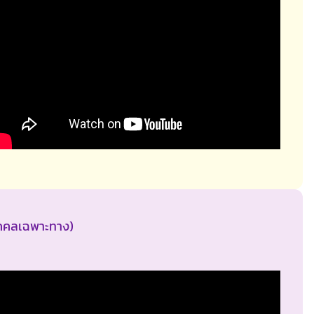
บุคคลเฉพาะทาง)