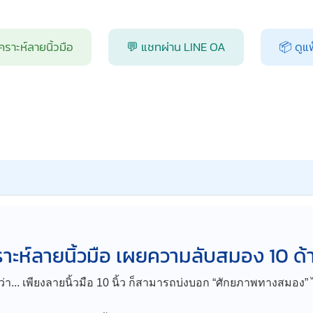
คราะห์ลายนิ้วมือ
💬 แชทผ่าน LINE OA
📦 ดูแ
คราะห์ลายนิ้วมือ เผยความลับสมอง 10 ด้
่ว่า... เพียงลายนิ้วมือ 10 นิ้ว ก็สามารถบ่งบอก “ศักยภาพทางสมอง