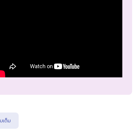
บเต็ม