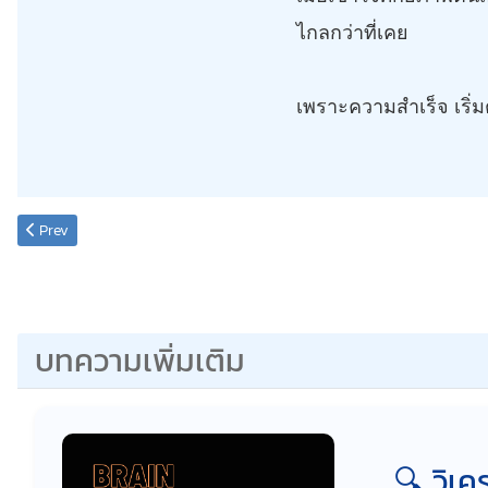
ไกลกว่าที่เคย
เพราะความสำเร็จ เริ่ม
Previous article: รู้จักนิสัยและตัวตนของคุณอย่างลึกซึ้งจากลายนิ้วมือ
Prev
บทความเพิ่มเติม
🔍 วิเ