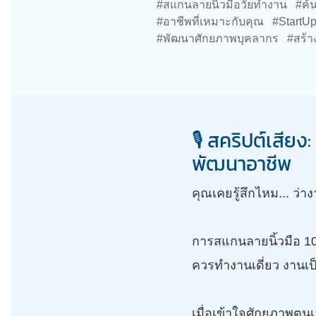
#สแกนลายนิ้วมือวัยทำงาน #ค้นหา
#อาชีพที่เหมาะกับคุณ #StartUp
#พัฒนาศักยภาพบุคลากร #สร้าง
🎙️ สคริปต์เสีย
พัฒนาอาชีพ
คุณเคยรู้สึกไหม... ว่าง
การสแกนลายนิ้วมือ 10 น
ควรทำงานเดี่ยว งานเป
เมื่อเข้าใจศักยภาพตนเ