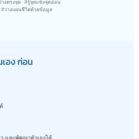
่างตรงจุด #รู้จุดแข็งจุดอ่อน
์ #วางแผนชีวิตด้วยข้อมูล
ตนเอง ก่อน
ค์
ร็ว และพัฒนาตัวเองได้